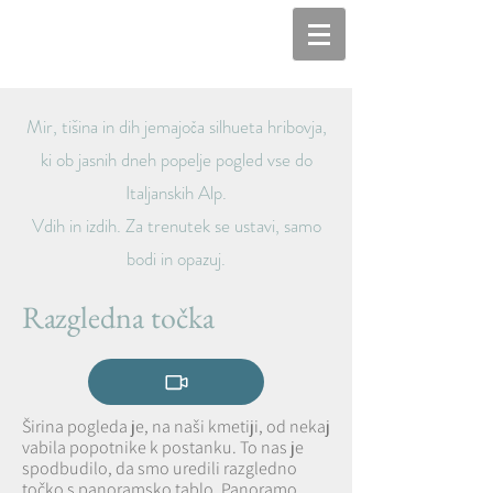
Mir, tišina in dih jemajoča silhueta hribovja,
ki ob jasnih dneh popelje pogled vse do
Italjanskih Alp.
Vdih in izdih. Za trenutek se ustavi, samo
bodi in opazuj.
Razgledna točka
Širina pogleda je, na naši kmetiji, od nekaj
vabila popotnike k postanku. To nas je
spodbudilo, da smo uredili razgledno
točko s panoramsko tablo.
Panoramo