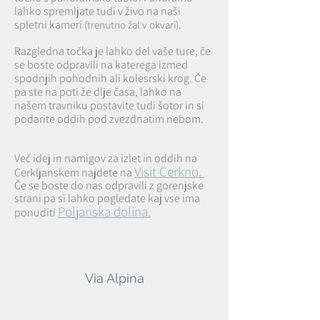
lahko spremljate tudi v živo na naši
spletni kameri
(trenutno žal v okvari).
Razgledna točka je lahko del vaše ture, če
se boste odpravili na katerega izmed
spodnjih pohodnih ali kolesrski krog. Če
pa ste na poti že dlje časa, lahko na
našem travniku postavite tudi šotor in si
podarite oddih pod zvezdnatim nebom.
Več idej in namigov za izlet in oddih na
Visit Cerkno.
Cerkljanskem najdete na
Če se boste do nas odpravili z gorenjske
strani pa si lahko pogledate kaj vse ima
Poljanska dolina.
ponuditi
Via Alpina